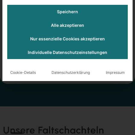
Speichern
Alle akzeptieren
Nur essenzielle Cookies akzeptieren
Faltschachtel
Lorem ipsum dolor sit amet, consectetur
Individuelle Datenschutzeinstellungen
adipiscing elit.
Produktbeispiele
Cookie-Details
Datenschutzerklärung
Impressum
Unsere Faltschachteln