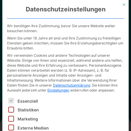
Mit d
Datenschutzeinstellungen
Wir benötigen Ihre Zustimmung, bevor Sie unsere Website weiter
besuchen können.
Wenn Sie unter 16 Jahre alt sind und Ihre Zustimmung zu freiwilligen
Diensten geben möchten, müssen Sie Ihre Erziehungsberechtigten um
Erlaubnis bitten.
Unsere Verpackungslösungen
Wir verwenden Cookies und andere Technologien auf unserer
Website. Einige von ihnen sind essenziell, während andere uns helfen,
Überzeugen Sie sich selbst von der hohen
diese Website und Ihre Erfahrung zu verbessern.
Personenbezogene
Qualität unserer Arbeit.
Daten können verarbeitet werden (z. B. IP-Adressen), z. B. für
personalisierte Anzeigen und Inhalte oder Anzeigen- und
Inhaltsmessung.
Weitere Informationen über die Verwendung Ihrer
Daten finden Sie in unserer
Datenschutzerklärung
.
Sie können Ihre
Auswahl jederzeit unter
Einstellungen
widerrufen oder anpassen.
Es folgt eine Liste der Service-Gruppen, für die eine Ei
Essenziell
Statistiken
Marketing
Externe Medien