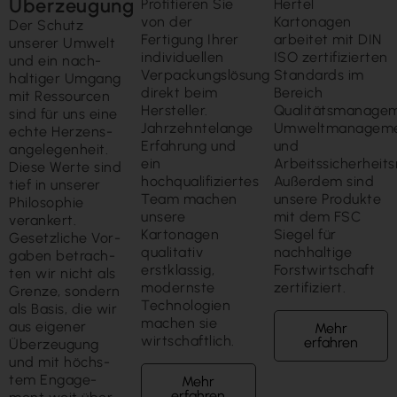
Überzeugung
Profitieren Sie
Hertel
von der
Kartonagen
Der Schutz
Fertigung Ihrer
arbeitet mit DIN
unserer Um­welt
individuellen
ISO zertifizierten
und ein nach­
Verpackungslösung
Standards im
haltiger Um­gang
direkt beim
Bereich
mit Ressour­cen
Hersteller.
Qualitätsmanagem
sind für uns eine
Jahrzehntelange
Umweltmanagem
echte Herzens­
Erfahrung und
und
ange­legen­heit.
ein
Arbeitssicherhei
Diese Werte sind
hochqualifiziertes
Außerdem sind
tief in unserer
Team machen
unsere Produkte
Philo­sophie
unsere
mit dem FSC
veran­kert.
Kartonagen
Siegel für
Gesetz­liche Vor­
qualitativ
nachhaltige
gaben betrach­
erstklassig,
Forstwirtschaft
ten wir nicht als
modernste
zertifiziert.
Grenze, sondern
Technologien
als Basis, die wir
machen sie
aus eigener
Mehr
wirtschaftlich.
erfahren
Über­zeugung
und mit höchs­
tem Engage­
Mehr
erfahren