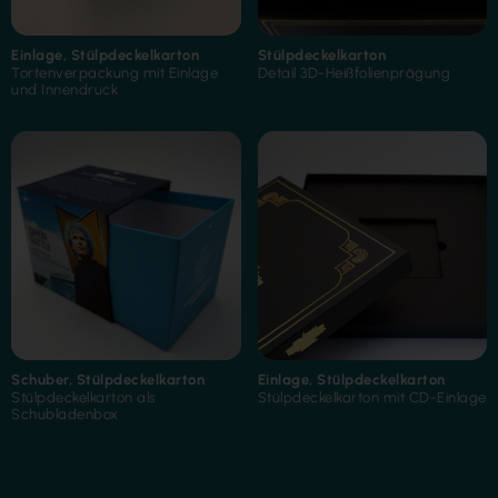
Einlage
,
Stülpdeckelkarton
Stülpdeckelkarton
Tortenverpackung mit Einlage
Detail 3D-Heißfolienprägung
Folienkaschierung
und Innendruck
Folienkaschierung
Heißfolienprägung
Schuber
,
Stülpdeckelkarton
Einlage
,
Stülpdeckelkarton
Stülpdeckelkarton als
Stülpdeckelkarton mit CD-Einlage
Schubladenbox