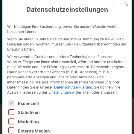
Mit d
Datenschutzeinstellungen
Wir benötigen Ihre Zustimmung, bevor Sie unsere Website weiter
besuchen können.
Wenn Sie unter 16 Jahre alt sind und Ihre Zustimmung zu freiwilligen
Diensten geben möchten, müssen Sie Ihre Erziehungsberechtigten um
Erlaubnis bitten.
Unsere Verpackungslösungen
Wir verwenden Cookies und andere Technologien auf unserer
Website. Einige von ihnen sind essenziell, während andere uns helfen,
Überzeugen Sie sich selbst von der hohen Qualität
diese Website und Ihre Erfahrung zu verbessern.
Personenbezogene
unserer Arbeit.
Daten können verarbeitet werden (z. B. IP-Adressen), z. B. für
personalisierte Anzeigen und Inhalte oder Anzeigen- und
Inhaltsmessung.
Weitere Informationen über die Verwendung Ihrer
Daten finden Sie in unserer
Datenschutzerklärung
.
Sie können Ihre
Auswahl jederzeit unter
Einstellungen
widerrufen oder anpassen.
Es folgt eine Liste der Service-Gruppen, für die eine Ei
Essenziell
Statistiken
Marketing
Zurück zu allen Produkten
Externe Medien