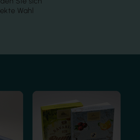
den Sie sich
fekte Wahl
Heißfolienprägung
Siebdruck-Veredelung