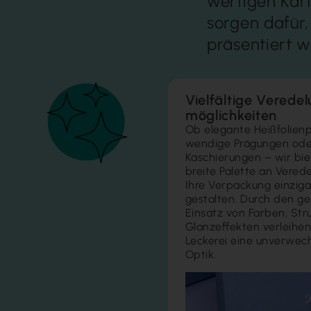
wertigen Kar
sorgen dafür,
präsentiert w
Vielfältige Verede
möglichkeiten
Ob elegante Heißfolien­
wendige Prägun­gen oder
Kaschierungen – wir bie
breite Palette an Ver­ede
Ihre Ver­packung einzig­a
gestalten. Durch den ge
Einsatz von Farben, Str
Glanz­effekten verleihen
Leckerei eine unverwech
Optik.