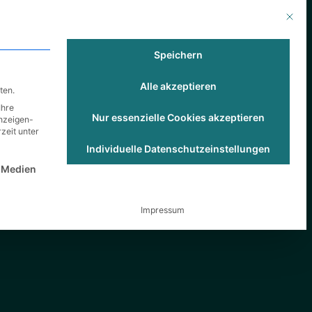
Mit die
nehmen
Karriere
Blog
Speichern
Alle akzeptieren
ten.
Ihre
Nur essenzielle Cookies akzeptieren
Anzeigen-
zeit unter
Individuelle Datenschutzeinstellungen
st essenziell und kann nicht abgewählt werden.
 Medien
Impressum