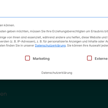
Produkte
Leistungen
Unter
hen können.
ensten geben möchten, müssen Sie Ihre Erziehungsberechtigten um Erlaubnis bit
ige von ihnen sind essenziell, während andere uns helfen, diese Website und 
en (z. B. IP-Adressen), z. B. für personalisierte Anzeigen und Inhalte oder 
ten finden Sie in unserer
Datenschutzerklärung
.
Sie können Ihre Auswahl jeder
inwilligung erteilt werden kann. Die erste Service-Gruppe i
Marketing
Externe
Datenschutzerklärung
ttel­
ren