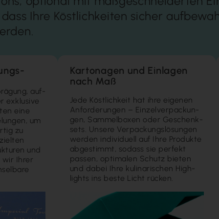
tons, optional mit maßgeschneiderten Ei
 dass Ihre Köstlichkeiten sicher aufbewahr
erden.
lungs­
Kartonagen und Einlagen
nach Maß
prägung, auf­
Jede Köst­lich­keit hat ihre eige­nen
 ex­klusive
An­forder­ungen – Einzel­ver­packun­
ten eine
gen, Sammel­boxen oder Ge­schenk­
­lun­gen, um
sets. Unsere Ver­packungs­lösungen
rtig zu
werden indi­viduell auf Ihre Pro­dukte
zielten
ab­ge­stimmt, sodass sie perfekt
ukturen und
passen, opti­malen Schutz bieten
 wir Ihrer
und dabei Ihre kuli­narischen High­
sel­bare
lights ins beste Licht rücken.