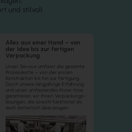
nlagen,
t und stilvoll
Alles aus einer Hand – von
der Idee bis zur fertigen
Verpackung
Unser Service umfasst die gesamte
Prozess­kette – von der ersten
Konstruk­tion bis hin zur Ferti­gung.
Durch unsere lang­jährige Erfah­rung
und unser um­fassen­des Know­-how
garan­tieren wir Ihnen Verpackungs­
lösungen, die sowohl funktional als
auch ästhetisch über­zeugen.