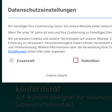
Datenschutzeinstellungen
Wir benötigen Ihre Zustimmung, bevor Sie unsere Website weiter besuc
Wenn Sie unter 16 Jahre alt sind und Ihre Zustimmung zu freiwilligen Di
Wir verwenden Cookies und andere Technologien auf unserer Website. Ein
Erfahrung zu verbessern.
Personenbezogene Daten können verarbeitet werd
und Inhaltsmessung.
Weitere Informationen über die Verwendung Ihrer Da
Einstellungen
widerrufen oder anpassen.
Es folgt eine Liste der Service-Gruppen, für die eine E
Essenziell
Statistiken
Cookie-Details
Kartonagen mit Lebens­mi
konformität
Auf Wunsch geeignet für sekundä
Lebensmittelkontakt