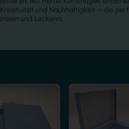
entieren. Mit Hertel Kartonagen entschei
, Kreativität und Nachhaltigkeit – die per
kereien und Leckeres.
nprägung
Innendruck