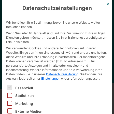
Mit d
Datenschutzeinstellungen
Wir benötigen Ihre Zustimmung, bevor Sie unsere Website weiter
besuchen können.
Wenn Sie unter 16 Jahre alt sind und Ihre Zustimmung zu freiwilligen
Diensten geben möchten, müssen Sie Ihre Erziehungsberechtigten um
Erlaubnis bitten.
Unsere Verpackungslösungen
Wir verwenden Cookies und andere Technologien auf unserer
Website. Einige von ihnen sind essenziell, während andere uns helfen,
Überzeugen Sie sich selbst von der hohen Qualität
diese Website und Ihre Erfahrung zu verbessern.
Personenbezogene
unserer Arbeit.
Daten können verarbeitet werden (z. B. IP-Adressen), z. B. für
personalisierte Anzeigen und Inhalte oder Anzeigen- und
Inhaltsmessung.
Weitere Informationen über die Verwendung Ihrer
Daten finden Sie in unserer
Datenschutzerklärung
.
Sie können Ihre
Auswahl jederzeit unter
Einstellungen
widerrufen oder anpassen.
Es folgt eine Liste der Service-Gruppen, für die eine Ei
Essenziell
Statistiken
Marketing
Zurück zu allen Produkten
Externe Medien