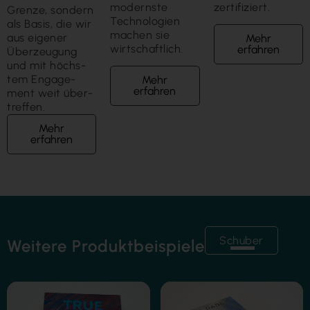
modernste
zertifiziert.
Grenze, sondern
Technologien
als Basis, die wir
machen sie
aus eigener
Mehr
wirtschaftlich.
erfahren
Über­zeugung
und mit höchs­
tem Engage­
Mehr
erfahren
ment weit über­
treffen.
Mehr
erfahren
Schuber
Weitere Produktbeispiele
Folienkaschierung
Heißfolienprägung