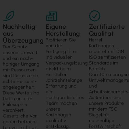
Nachhaltig
Eigene
Zertifizierte
aus
Herstellung
Qualität
Überzeugung
Profitieren Sie
Hertel
von der
Kartonagen
Der Schutz
Fertigung Ihrer
arbeitet mit DIN
unserer Um­welt
individuellen
ISO zertifizierten
und ein nach­
Verpackungslösung
Standards im
haltiger Um­gang
direkt beim
Bereich
mit Ressour­cen
Hersteller.
Qualitätsmanagem
sind für uns eine
Jahrzehntelange
Umweltmanagem
echte Herzens­
Erfahrung und
und
ange­legen­heit.
ein
Arbeitssicherhei
Diese Werte sind
hochqualifiziertes
Außerdem sind
tief in unserer
Team machen
unsere Produkte
Philo­sophie
unsere
mit dem FSC
veran­kert.
Kartonagen
Siegel für
Gesetz­liche Vor­
qualitativ
nachhaltige
gaben betrach­
erstklassig,
Forstwirtschaft
ten wir nicht als