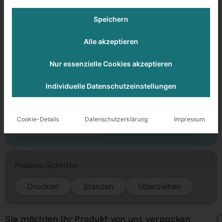
Schuber
Speichern
Schuber
Alle akzeptieren
Folienkaschierung matt kratzfest
Nur essenzielle Cookies akzeptieren
169,5 x 15 x 138,5 mm
Graukarton 1-seitig weiß 1,5 mm
Individuelle Datenschutzeinstellungen
Veredelung
Cookie-Details
Datenschutzerklärung
Impressum
Folienkaschierung
Prozess-Schritte
Drucken
Stanzen
Überziehen
Sie möchten Ihr Produkt von uns verpacken