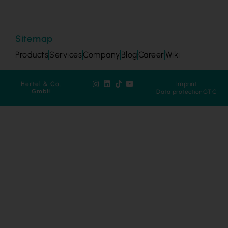
Sitemap
Products
Services
Company
Blog
Career
Wiki
Hertel & Co.
Imprint
GmbH
Data protection
GTC