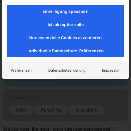
Slipcase
Einwilligung speichern
Slipcase
Ich akzeptiere alle
Matt scratch-resistant film lamination
Nur essenzielle Cookies akzeptieren
169.5 x 15 x 138.5 mm
Grey cardboard 1-sided white 1.5 mm
Individuelle Datenschutz-Präferenzen
ENHANCEMENT
Präferenzen
Datenschutzerklärung
Impressum
Film lamination
Process steps
Print
Punching
Overdraw
Would you like your own unique packaging?