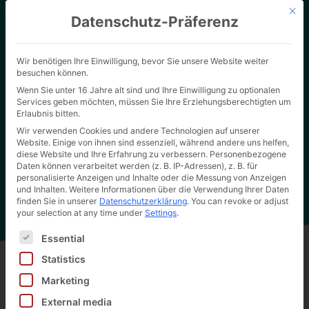
Mit d
Datenschutz-Präferenz
Wir benötigen Ihre Einwilligung, bevor Sie unsere Website weiter
besuchen können.
Wenn Sie unter 16 Jahre alt sind und Ihre Einwilligung zu optionalen
Services geben möchten, müssen Sie Ihre Erziehungsberechtigten um
Erlaubnis bitten.
Wir verwenden Cookies und andere Technologien auf unserer
Our packaging solutions
Website. Einige von ihnen sind essenziell, während andere uns helfen,
diese Website und Ihre Erfahrung zu verbessern.
Personenbezogene
Convince yourself of the high quality of our work.
Daten können verarbeitet werden (z. B. IP-Adressen), z. B. für
personalisierte Anzeigen und Inhalte oder die Messung von Anzeigen
und Inhalten.
Weitere Informationen über die Verwendung Ihrer Daten
finden Sie in unserer
Datenschutzerklärung
.
You can revoke or adjust
your selection at any time under
Settings
.
Es folgt eine Liste der Service-Gruppen, für die eine Ei
Essential
Statistics
Marketing
Back to all products
External media