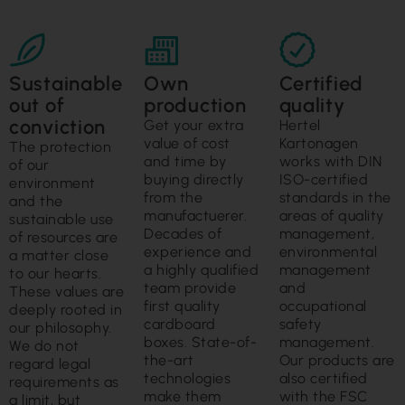
Sustainable
Own
Certified
out of
production
quality
conviction
Get your extra
Hertel
value of cost
Kartonagen
The protection
and time by
works with DIN
of our
buying directly
ISO-certified
environment
from the
standards in the
and the
manufactuerer.
areas of quality
sustainable use
Decades of
management,
of resources are
experience and
environmental
a matter close
a highly qualified
management
to our hearts.
team provide
and
These values are
first quality
occupational
deeply rooted in
cardboard
safety
our philosophy.
boxes. State-of-
management.
We do not
the-art
Our products are
regard legal
technologies
also certified
requirements as
make them
with the FSC
a limit, but