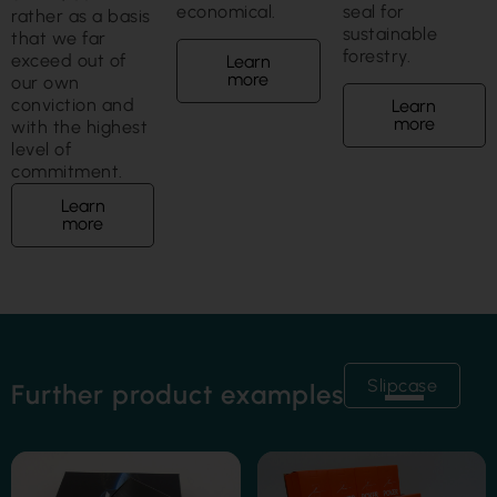
economical.
seal for
rather as a basis
sustainable
that we far
forestry.
exceed out of
Learn
more
our own
conviction and
Learn
more
with the highest
level of
commitment.
Learn
more
Slipcase
Further product examples