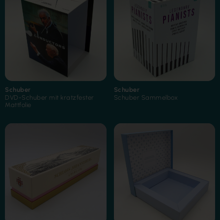
Folienkaschierung
Schuber
Schuber
DVD-Schuber mit kratzfester
Schuber Sammelbox
Heißfolienprägung
Mattfolie
Siebdruck-Veredelung
Innendruck