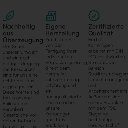
Nachhaltig
Eigene
Zertifizierte
aus
Herstellung
Qualität
Überzeugung
Profitieren Sie
Hertel
von der
Kartonagen
Der Schutz
Fertigung Ihrer
arbeitet mit DIN
unserer Um­welt
individuellen
ISO zertifizierten
und ein nach­
Verpackungslösung
Standards im
haltiger Um­gang
direkt beim
Bereich
mit Ressour­cen
Hersteller.
Qualitätsmanagem
sind für uns eine
Jahrzehntelange
Umweltmanagem
echte Herzens­
Erfahrung und
und
ange­legen­heit.
ein
Arbeitssicherhei
Diese Werte sind
hochqualifiziertes
Außerdem sind
tief in unserer
Team machen
unsere Produkte
Philo­sophie
unsere
mit dem FSC
veran­kert.
Kartonagen
Siegel für
Gesetz­liche Vor­
qualitativ
nachhaltige
gaben betrach­
erstklassig,
Forstwirtschaft
ten wir nicht als