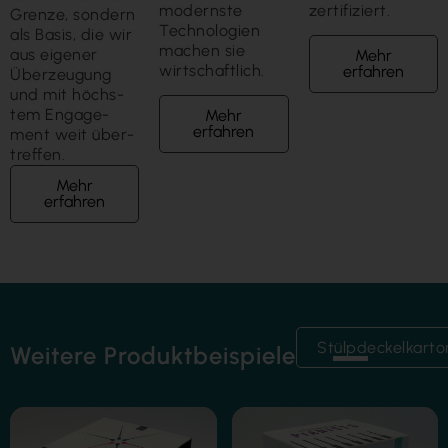
modernste
zertifiziert.
Grenze, sondern
Technologien
als Basis, die wir
machen sie
aus eigener
Mehr
wirtschaftlich.
erfahren
Über­zeugung
und mit höchs­
tem Engage­
Mehr
erfahren
ment weit über­
treffen.
Mehr
erfahren
Stülpdeckelkarto
Weitere Produktbeispiele
Folienkaschierung