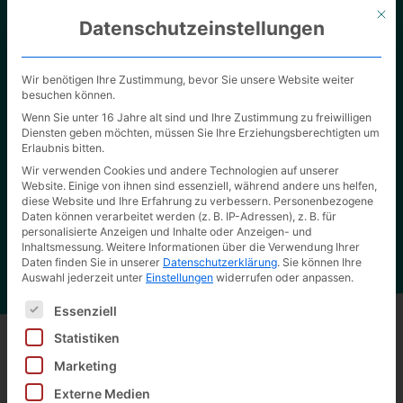
Mit d
Datenschutzeinstellungen
Wir benötigen Ihre Zustimmung, bevor Sie unsere Website weiter
besuchen können.
Wenn Sie unter 16 Jahre alt sind und Ihre Zustimmung zu freiwilligen
Diensten geben möchten, müssen Sie Ihre Erziehungsberechtigten um
Erlaubnis bitten.
Unsere Verpackungslösungen
Wir verwenden Cookies und andere Technologien auf unserer
Website. Einige von ihnen sind essenziell, während andere uns helfen,
Überzeugen Sie sich selbst von der hohen Qualität
diese Website und Ihre Erfahrung zu verbessern.
Personenbezogene
unserer Arbeit.
Daten können verarbeitet werden (z. B. IP-Adressen), z. B. für
personalisierte Anzeigen und Inhalte oder Anzeigen- und
Inhaltsmessung.
Weitere Informationen über die Verwendung Ihrer
Daten finden Sie in unserer
Datenschutzerklärung
.
Sie können Ihre
Auswahl jederzeit unter
Einstellungen
widerrufen oder anpassen.
Es folgt eine Liste der Service-Gruppen, für die eine Ei
Essenziell
Statistiken
Marketing
Zurück zu allen Produkten
Externe Medien