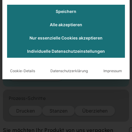
LP-Sammlerbox
Speichern
Stülpdeckelkarton
Alle akzeptieren
Folienkaschierung matt kratzfest
Nur essenzielle Cookies akzeptieren
320 x 320 x 100 x 97 mm
Graukarton 1-seitig schwarz 1,5 mm
Individuelle Datenschutzeinstellungen
Veredelung
Cookie-Details
Datenschutzerklärung
Impressum
Folienkaschierung
Prozess-Schritte
Drucken
Stanzen
Überziehen
Sie möchten Ihr Produkt von uns verpacken