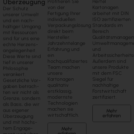
Überzeugung
Profitieren Sie
Hertel
von der
Kartonagen
Der Schutz
Fertigung Ihrer
arbeitet mit DIN
unserer Um­welt
individuellen
ISO zertifizierten
und ein nach­
Verpackungslösung
Standards im
haltiger Um­gang
direkt beim
Bereich
mit Ressour­cen
Hersteller.
Qualitätsmanagem
sind für uns eine
Jahrzehntelange
Umweltmanagem
echte Herzens­
Erfahrung und
und
ange­legen­heit.
ein
Arbeitssicherhei
Diese Werte sind
hochqualifiziertes
Außerdem sind
tief in unserer
Team machen
unsere Produkte
Philo­sophie
unsere
mit dem FSC
veran­kert.
Kartonagen
Siegel für
Gesetz­liche Vor­
qualitativ
nachhaltige
gaben betrach­
erstklassig,
Forstwirtschaft
ten wir nicht als
modernste
zertifiziert.
Grenze, sondern
Technologien
als Basis, die wir
machen sie
aus eigener
Mehr
wirtschaftlich.
erfahren
Über­zeugung
und mit höchs­
tem Engage­
Mehr
erfahren