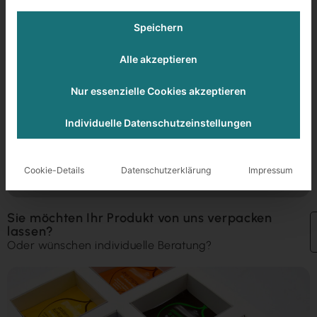
Kartoneinlage für Teebeutel
Speichern
Einlage
Alle akzeptieren
6 Fächer
Nur essenzielle Cookies akzeptieren
GC 1 300 g
Individuelle Datenschutzeinstellungen
Prozess-Schritte
Faltschachtel kleben
Stanzen
Cookie-Details
Datenschutzerklärung
Impressum
Sie möchten Ihr Produkt von uns verpacken
lassen?
Oder wünschen individuelle Beratung?