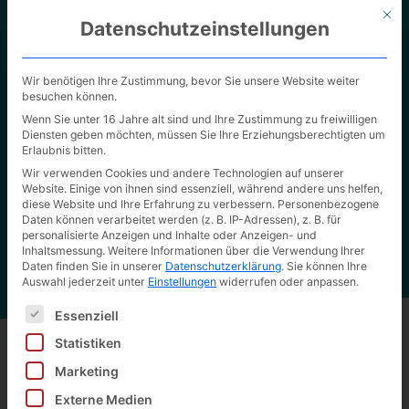
Mit d
Datenschutzeinstellungen
Wir benötigen Ihre Zustimmung, bevor Sie unsere Website weiter
besuchen können.
Wenn Sie unter 16 Jahre alt sind und Ihre Zustimmung zu freiwilligen
Diensten geben möchten, müssen Sie Ihre Erziehungsberechtigten um
Erlaubnis bitten.
Unsere Verpackungslösungen
Wir verwenden Cookies und andere Technologien auf unserer
Website. Einige von ihnen sind essenziell, während andere uns helfen,
Überzeugen Sie sich selbst von der hohen Qualität
diese Website und Ihre Erfahrung zu verbessern.
Personenbezogene
unserer Arbeit.
Daten können verarbeitet werden (z. B. IP-Adressen), z. B. für
personalisierte Anzeigen und Inhalte oder Anzeigen- und
Inhaltsmessung.
Weitere Informationen über die Verwendung Ihrer
Daten finden Sie in unserer
Datenschutzerklärung
.
Sie können Ihre
Auswahl jederzeit unter
Einstellungen
widerrufen oder anpassen.
Es folgt eine Liste der Service-Gruppen, für die eine Ei
Essenziell
Statistiken
Marketing
Zurück zu allen Produkten
Externe Medien