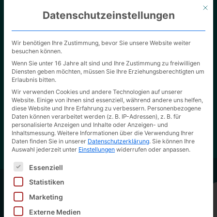
Mit d
Datenschutzeinstellungen
Wir benötigen Ihre Zustimmung, bevor Sie unsere Website weiter
besuchen können.
Wenn Sie unter 16 Jahre alt sind und Ihre Zustimmung zu freiwilligen
Diensten geben möchten, müssen Sie Ihre Erziehungsberechtigten um
Erlaubnis bitten.
Unsere Verpackungslösungen
Wir verwenden Cookies und andere Technologien auf unserer
Website. Einige von ihnen sind essenziell, während andere uns helfen,
Überzeugen Sie sich selbst von der hohen
diese Website und Ihre Erfahrung zu verbessern.
Personenbezogene
Qualität unserer Arbeit.
Daten können verarbeitet werden (z. B. IP-Adressen), z. B. für
personalisierte Anzeigen und Inhalte oder Anzeigen- und
Inhaltsmessung.
Weitere Informationen über die Verwendung Ihrer
Daten finden Sie in unserer
Datenschutzerklärung
.
Sie können Ihre
Auswahl jederzeit unter
Einstellungen
widerrufen oder anpassen.
Es folgt eine Liste der Service-Gruppen, für die eine Ei
Essenziell
Statistiken
Marketing
Externe Medien