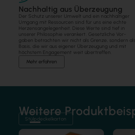
Nachhaltig aus Überzeugung
Der Schutz unserer Um­welt und ein nach­haltiger
Um­gang mit Ressour­cen sind für uns eine echte
Herzens­ange­legen­heit. Diese Werte sind tief in
unserer Philo­sophie veran­kert. Gesetz­liche Vor­
gaben betrach­ten wir nicht als Grenze, sondern al
Basis, die wir aus eigener Über­zeugung und mit
höchs­tem Engage­ment weit über­treffen.
Mehr erfahren
Weitere Produktbeis
Stülpdeckelkarton
Folienkasc