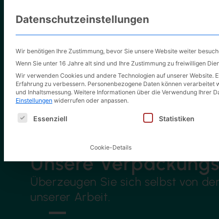
Datenschutzeinstellungen
Wir benötigen Ihre Zustimmung, bevor Sie unsere Website weiter besuc
Wenn Sie unter 16 Jahre alt sind und Ihre Zustimmung zu freiwilligen Di
Wir verwenden Cookies und andere Technologien auf unserer Website. Ein
Erfahrung zu verbessern.
Personenbezogene Daten können verarbeitet werd
und Inhaltsmessung.
Weitere Informationen über die Verwendung Ihrer Da
Einstellungen
widerrufen oder anpassen.
Es folgt eine Liste der Service-Gruppen, für die eine E
Essenziell
Statistiken
Cookie-Details
Unsere Verpackungs
Überzeugen Sie sich selbst von de
unserer Arbeit.