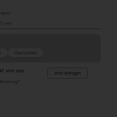
papier
1,0 mm
n
Überziehen
kt von uns
Jetzt anfragen
 Beratung?