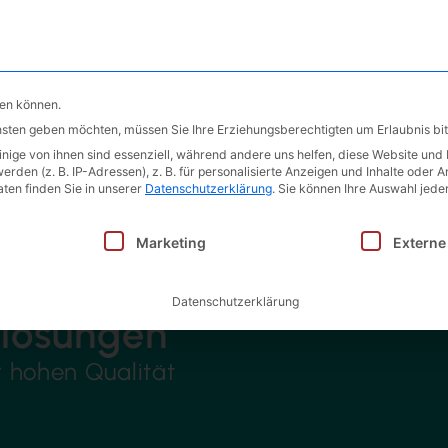
Produkte
Leistungen
Unter
hen können.
ensten geben möchten, müssen Sie Ihre Erziehungsberechtigten um Erlaubnis bit
ige von ihnen sind essenziell, während andere uns helfen, diese Website und 
en (z. B. IP-Adressen), z. B. für personalisierte Anzeigen und Inhalte oder 
ten finden Sie in unserer
Datenschutzerklärung
.
Sie können Ihre Auswahl jeder
inwilligung erteilt werden kann. Die erste Service-Gruppe i
Marketing
Externe
Datenschutzerklärung
lösungen
r hohen Qualität