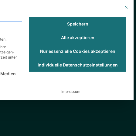
Mit die
nehmen
Karriere
Blog
Speichern
Alle akzeptieren
ten.
Ihre
Nur essenzielle Cookies akzeptieren
Anzeigen-
zeit unter
Individuelle Datenschutzeinstellungen
st essenziell und kann nicht abgewählt werden.
 Medien
Impressum