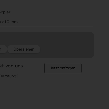
papier
arz 1,0 mm
n
Überziehen
kt von uns
Jetzt anfragen
 Beratung?