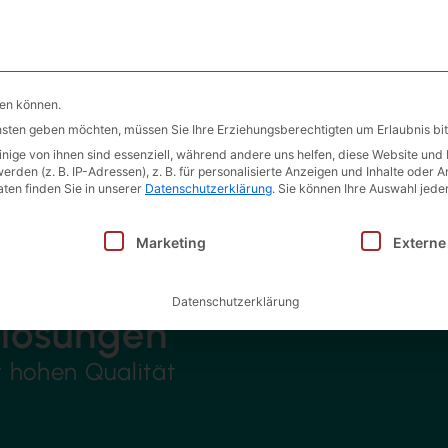
Produkte
Leistungen
Unter
hen können.
ensten geben möchten, müssen Sie Ihre Erziehungsberechtigten um Erlaubnis bit
ige von ihnen sind essenziell, während andere uns helfen, diese Website und 
en (z. B. IP-Adressen), z. B. für personalisierte Anzeigen und Inhalte oder 
ten finden Sie in unserer
Datenschutzerklärung
.
Sie können Ihre Auswahl jeder
inwilligung erteilt werden kann. Die erste Service-Gruppe i
Marketing
Externe
Datenschutzerklärung
lösungen
r hohen Qualität