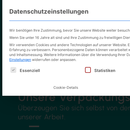
Datenschutzeinstellungen
Wir benötigen Ihre Zustimmung, bevor Sie unsere Website weiter besuc
Wenn Sie unter 16 Jahre alt sind und Ihre Zustimmung zu freiwilligen Di
Wir verwenden Cookies und andere Technologien auf unserer Website. Ein
Erfahrung zu verbessern.
Personenbezogene Daten können verarbeitet werd
und Inhaltsmessung.
Weitere Informationen über die Verwendung Ihrer Da
Einstellungen
widerrufen oder anpassen.
Es folgt eine Liste der Service-Gruppen, für die eine E
Essenziell
Statistiken
Cookie-Details
Unsere Verpackungs
Überzeugen Sie sich selbst von de
unserer Arbeit.