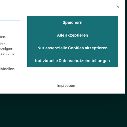
Mit die
nehmen
Karriere
Blog
Speichern
Alle akzeptieren
ten.
Ihre
Nur essenzielle Cookies akzeptieren
Anzeigen-
zeit unter
Individuelle Datenschutzeinstellungen
st essenziell und kann nicht abgewählt werden.
 Medien
Impressum