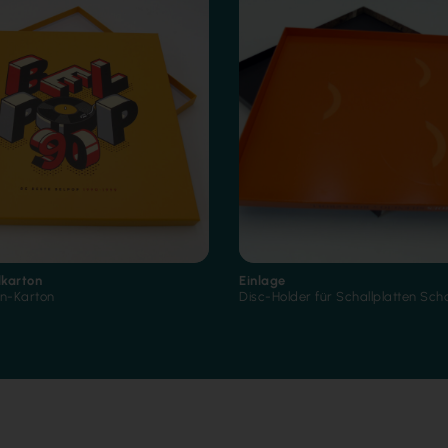
lkarton
Einlage
en-Karton
Disc-Holder für Schallplatten Sch