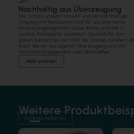
Nachhaltig aus Überzeugung
Der Schutz unserer Um­welt und ein nach­haltiger
Um­gang mit Ressour­cen sind für uns eine echte
Herzens­ange­legen­heit. Diese Werte sind tief in
unserer Philo­sophie veran­kert. Gesetz­liche Vor­
gaben betrach­ten wir nicht als Grenze, sondern al
Basis, die wir aus eigener Über­zeugung und mit
höchs­tem Engage­ment weit über­treffen.
Mehr erfahren
Weitere Produktbeis
Stülpdeckelkarton
Folienkasc