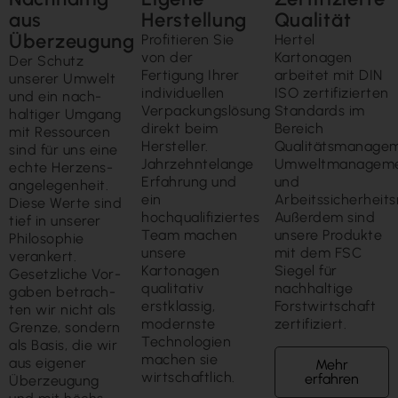
aus
Herstellung
Qualität
Überzeugung
Profitieren Sie
Hertel
von der
Kartonagen
Der Schutz
Fertigung Ihrer
arbeitet mit DIN
unserer Um­welt
individuellen
ISO zertifizierten
und ein nach­
Verpackungslösung
Standards im
haltiger Um­gang
direkt beim
Bereich
mit Ressour­cen
Hersteller.
Qualitätsmanagem
sind für uns eine
Jahrzehntelange
Umweltmanagem
echte Herzens­
Erfahrung und
und
ange­legen­heit.
ein
Arbeitssicherhei
Diese Werte sind
hochqualifiziertes
Außerdem sind
tief in unserer
Team machen
unsere Produkte
Philo­sophie
unsere
mit dem FSC
veran­kert.
Kartonagen
Siegel für
Gesetz­liche Vor­
qualitativ
nachhaltige
gaben betrach­
erstklassig,
Forstwirtschaft
ten wir nicht als
modernste
zertifiziert.
Grenze, sondern
Technologien
als Basis, die wir
machen sie
aus eigener
Mehr
wirtschaftlich.
erfahren
Über­zeugung