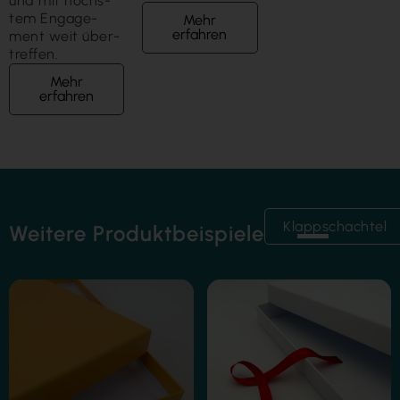
und mit höchs­
tem Engage­
Mehr
erfahren
ment weit über­
treffen.
Mehr
erfahren
Klappschachtel
Weitere Produktbeispiele
Folienkaschierung