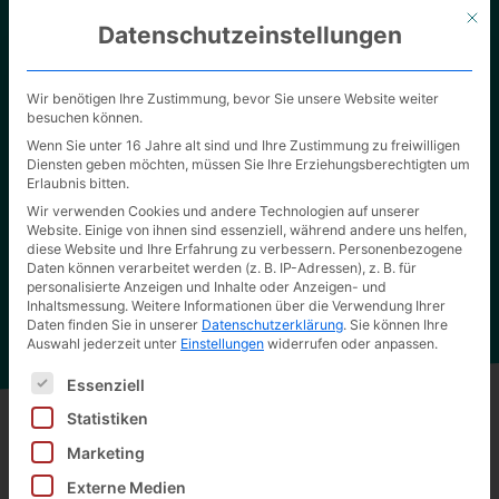
Mit d
Datenschutzeinstellungen
Wir benötigen Ihre Zustimmung, bevor Sie unsere Website weiter
besuchen können.
Wenn Sie unter 16 Jahre alt sind und Ihre Zustimmung zu freiwilligen
Diensten geben möchten, müssen Sie Ihre Erziehungsberechtigten um
Erlaubnis bitten.
Unsere Verpackungslösungen
Wir verwenden Cookies und andere Technologien auf unserer
Website. Einige von ihnen sind essenziell, während andere uns helfen,
Überzeugen Sie sich selbst von der hohen Qualität
diese Website und Ihre Erfahrung zu verbessern.
Personenbezogene
unserer Arbeit.
Daten können verarbeitet werden (z. B. IP-Adressen), z. B. für
personalisierte Anzeigen und Inhalte oder Anzeigen- und
Inhaltsmessung.
Weitere Informationen über die Verwendung Ihrer
Daten finden Sie in unserer
Datenschutzerklärung
.
Sie können Ihre
Auswahl jederzeit unter
Einstellungen
widerrufen oder anpassen.
Es folgt eine Liste der Service-Gruppen, für die eine Ei
Essenziell
Statistiken
Marketing
Zurück zu allen Produkten
Externe Medien