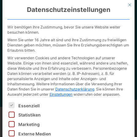
Mit d
Datenschutzeinstellungen
Wir benötigen Ihre Zustimmung, bevor Sie unsere Website weiter
besuchen können.
Wenn Sie unter 16 Jahre alt sind und Ihre Zustimmung zu freiwilligen
Diensten geben möchten, müssen Sie Ihre Erziehungsberechtigten um
Erlaubnis bitten.
Unsere Verpackungslösungen
Wir verwenden Cookies und andere Technologien auf unserer
Website. Einige von ihnen sind essenziell, während andere uns helfen,
Überzeugen Sie sich selbst von der hohen Qualität
diese Website und Ihre Erfahrung zu verbessern.
Personenbezogene
unserer Arbeit.
Daten können verarbeitet werden (z. B. IP-Adressen), z. B. für
personalisierte Anzeigen und Inhalte oder Anzeigen- und
Inhaltsmessung.
Weitere Informationen über die Verwendung Ihrer
Daten finden Sie in unserer
Datenschutzerklärung
.
Sie können Ihre
Auswahl jederzeit unter
Einstellungen
widerrufen oder anpassen.
Es folgt eine Liste der Service-Gruppen, für die eine Ei
Essenziell
Statistiken
Marketing
Zurück zu allen Produkten
Externe Medien