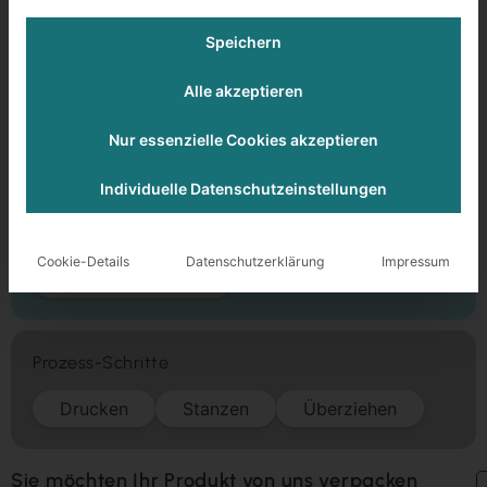
Klappkarton
Speichern
Klappschachtel
Alle akzeptieren
Folienkaschierung glänzend und Griffloch
Nur essenzielle Cookies akzeptieren
128 x 127 x 53 mm
Graukarton 1-seitig schwarz 1,0 mm
Individuelle Datenschutzeinstellungen
Veredelung
Cookie-Details
Datenschutzerklärung
Impressum
Folienkaschierung
Prozess-Schritte
Drucken
Stanzen
Überziehen
Sie möchten Ihr Produkt von uns verpacken