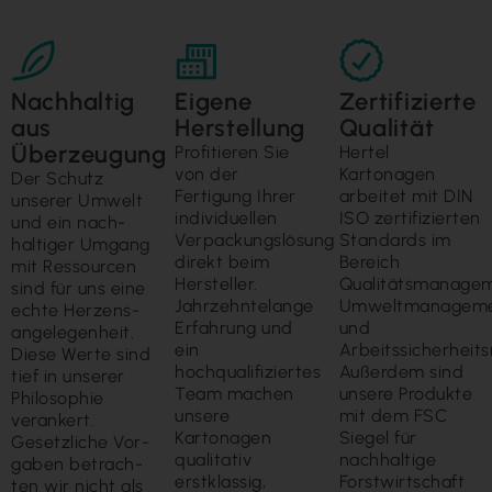
Nachhaltig
Eigene
Zertifizierte
aus
Herstellung
Qualität
Überzeugung
Profitieren Sie
Hertel
von der
Kartonagen
Der Schutz
Fertigung Ihrer
arbeitet mit DIN
unserer Um­welt
individuellen
ISO zertifizierten
und ein nach­
Verpackungslösung
Standards im
haltiger Um­gang
direkt beim
Bereich
mit Ressour­cen
Hersteller.
Qualitätsmanagem
sind für uns eine
Jahrzehntelange
Umweltmanagem
echte Herzens­
Erfahrung und
und
ange­legen­heit.
ein
Arbeitssicherhei
Diese Werte sind
hochqualifiziertes
Außerdem sind
tief in unserer
Team machen
unsere Produkte
Philo­sophie
unsere
mit dem FSC
veran­kert.
Kartonagen
Siegel für
Gesetz­liche Vor­
qualitativ
nachhaltige
gaben betrach­
erstklassig,
Forstwirtschaft
ten wir nicht als