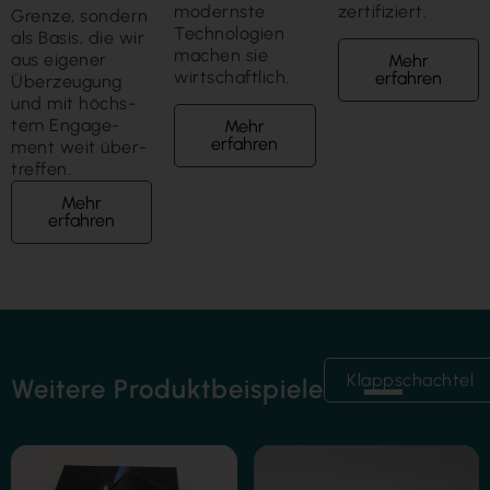
modernste
zertifiziert.
Grenze, sondern
Technologien
als Basis, die wir
machen sie
aus eigener
Mehr
wirtschaftlich.
erfahren
Über­zeugung
und mit höchs­
tem Engage­
Mehr
erfahren
ment weit über­
treffen.
Mehr
erfahren
Folienkaschierung
Klappschachtel
Weitere Produktbeispiele
Heißfolienprägung
Siebdruck-Veredelung