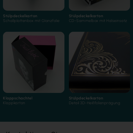
Stülpdeckelkarton
Stülpdeckelkarton
3D-Prägung
Schallplattenbox mit Glanzfolie
CD-Sammelbox mit Halseinsatz
Folienkaschierung
Heißfolienprägung
Klappschachtel
Stülpdeckelkarton
Klappkarton
Detail 3D-Heißfolienprägung