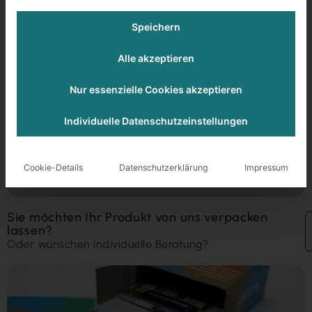
Bedruckte Memo-Karten als
Werbemittel
Speichern
Alle akzeptieren
Puzzle / Memo
Nur essenzielle Cookies akzeptieren
Im Set mit passendem Karton
Individuelle Datenschutzeinstellungen
Prozess-Schritte
Cookie-Details
Datenschutzerklärung
Impressum
Drucken
Kaschieren
Stanzen
Sie möchten Ihr Produkt von uns verpacken
lassen?
Oder wünschen individuelle Beratung?