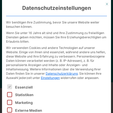
Mit d
Datenschutzeinstellungen
Wir benötigen Ihre Zustimmung, bevor Sie unsere Website weiter
besuchen können.
Wenn Sie unter 16 Jahre alt sind und Ihre Zustimmung zu freiwilligen
Diensten geben möchten, müssen Sie Ihre Erziehungsberechtigten um
Erlaubnis bitten.
Unsere Verpackungslösungen
Wir verwenden Cookies und andere Technologien auf unserer
Website. Einige von ihnen sind essenziell, während andere uns helfen,
Überzeugen Sie sich selbst von der hohen Qualität
diese Website und Ihre Erfahrung zu verbessern.
Personenbezogene
unserer Arbeit.
Daten können verarbeitet werden (z. B. IP-Adressen), z. B. für
personalisierte Anzeigen und Inhalte oder Anzeigen- und
Inhaltsmessung.
Weitere Informationen über die Verwendung Ihrer
Daten finden Sie in unserer
Datenschutzerklärung
.
Sie können Ihre
Auswahl jederzeit unter
Einstellungen
widerrufen oder anpassen.
Es folgt eine Liste der Service-Gruppen, für die eine Ei
Essenziell
Statistiken
Marketing
Zurück zu allen Produkten
Externe Medien