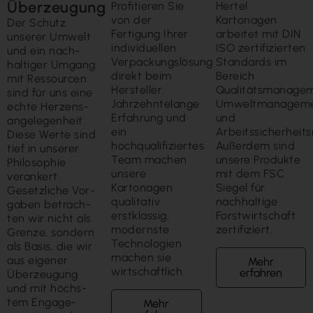
Überzeugung
Profitieren Sie
Hertel
von der
Kartonagen
Der Schutz
Fertigung Ihrer
arbeitet mit DIN
unserer Um­welt
individuellen
ISO zertifizierten
und ein nach­
Verpackungslösung
Standards im
haltiger Um­gang
direkt beim
Bereich
mit Ressour­cen
Hersteller.
Qualitätsmanagem
sind für uns eine
Jahrzehntelange
Umweltmanagem
echte Herzens­
Erfahrung und
und
ange­legen­heit.
ein
Arbeitssicherhei
Diese Werte sind
hochqualifiziertes
Außerdem sind
tief in unserer
Team machen
unsere Produkte
Philo­sophie
unsere
mit dem FSC
veran­kert.
Kartonagen
Siegel für
Gesetz­liche Vor­
qualitativ
nachhaltige
gaben betrach­
erstklassig,
Forstwirtschaft
ten wir nicht als
modernste
zertifiziert.
Grenze, sondern
Technologien
als Basis, die wir
machen sie
aus eigener
Mehr
wirtschaftlich.
erfahren
Über­zeugung
und mit höchs­
tem Engage­
Mehr