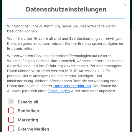
Mit d
Datenschutzeinstellungen
Wir benötigen Ihre Zustimmung, bevor Sie unsere Website weiter
besuchen können.
All
Drucken
Faltschachtel kleben
Kaschieren
Wenn Sie unter 16 Jahre alt sind und Ihre Zustimmung zu freiwilligen
Diensten geben möchten, müssen Sie Ihre Erziehungsberechtigten um
Stanzen
Überziehen
Erlaubnis bitten.
Wir verwenden Cookies und andere Technologien auf unserer
Website. Einige von ihnen sind essenziell, während andere uns helfen,
diese Website und Ihre Erfahrung zu verbessern.
Personenbezogene
Daten können verarbeitet werden (z. B. IP-Adressen), z. B. für
personalisierte Anzeigen und Inhalte oder Anzeigen- und
Inhaltsmessung.
Weitere Informationen über die Verwendung Ihrer
Daten finden Sie in unserer
Datenschutzerklärung
.
Sie können Ihre
Auswahl jederzeit unter
Einstellungen
widerrufen oder anpassen.
Es folgt eine Liste der Service-Gruppen, für die eine Ei
Essenziell
Statistiken
Marketing
Externe Medien