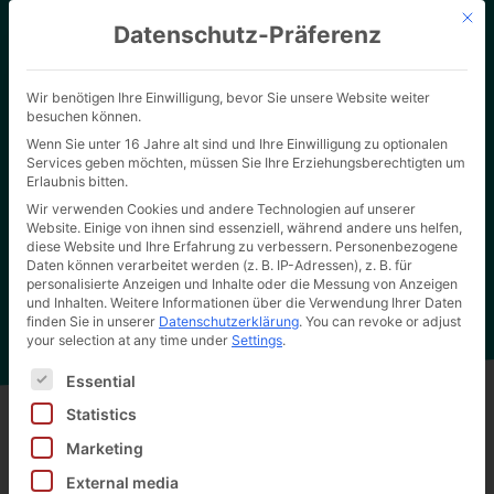
Mit d
Datenschutz-Präferenz
Wir benötigen Ihre Einwilligung, bevor Sie unsere Website weiter
besuchen können.
Wenn Sie unter 16 Jahre alt sind und Ihre Einwilligung zu optionalen
Services geben möchten, müssen Sie Ihre Erziehungsberechtigten um
Erlaubnis bitten.
Wir verwenden Cookies und andere Technologien auf unserer
Website. Einige von ihnen sind essenziell, während andere uns helfen,
Home page
"
Save the Date (EN)
Hertel Wiki
diese Website und Ihre Erfahrung zu verbessern.
Personenbezogene
Daten können verarbeitet werden (z. B. IP-Adressen), z. B. für
personalisierte Anzeigen und Inhalte oder die Messung von Anzeigen
und Inhalten.
Weitere Informationen über die Verwendung Ihrer Daten
finden Sie in unserer
Datenschutzerklärung
.
You can revoke or adjust
your selection at any time under
Settings
.
Es folgt eine Liste der Service-Gruppen, für die eine Ei
Essential
Statistics
Marketing
Back to all wiki entries
External media