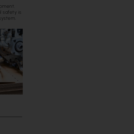
ipment.
 safety is
system.