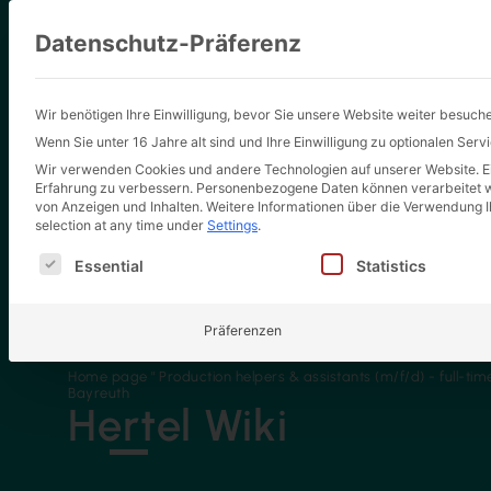
Datenschutz-Präferenz
Wir benötigen Ihre Einwilligung, bevor Sie unsere Website weiter besuch
Wenn Sie unter 16 Jahre alt sind und Ihre Einwilligung zu optionalen Ser
Wir verwenden Cookies und andere Technologien auf unserer Website. Ein
Erfahrung zu verbessern.
Personenbezogene Daten können verarbeitet wer
von Anzeigen und Inhalten.
Weitere Informationen über die Verwendung Ih
selection at any time under
Settings
.
Es folgt eine Liste der Service-Gruppen, für die eine E
Essential
Statistics
Präferenzen
Home page
"
Production helpers & assistants (m/f/d) - full-t
Bayreuth
Hertel Wiki