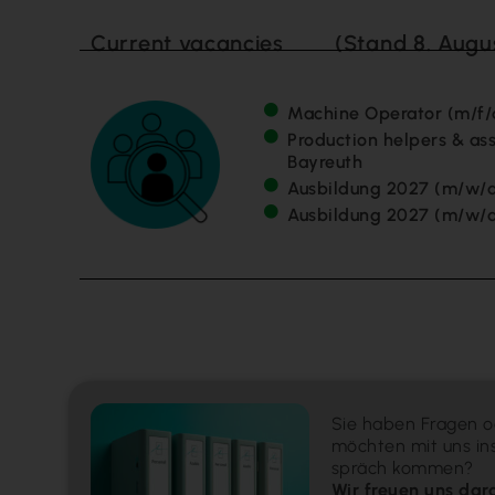
Current vacancies
(Stand 8. Augu
Machine Operator (m/f/d
Production helpers & ass
Bayreuth
Ausbildung 2027 (m/w/d
Ausbildung 2027 (m/w/d
Sie ha­ben Fra­gen 
möch­ten mit uns in
spräch kom­men?
Wir freu­en uns dar­