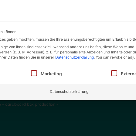
Products
Services
C
en können.
vices geben möchten, müssen Sie Ihre Erziehungsberechtigten um Erlaubnis bitt
ige von ihnen sind essenziell, während andere uns helfen, diese Website und 
den (z. B. IP-Adressen), z. B. für personalisierte Anzeigen und Inhalte oder 
rer Daten finden Sie in unserer
Datenschutzerklärung
.
You can revoke or adju
inwilligung erteilt werden kann. Die erste Service-Gruppe i
Marketing
Extern
Datenschutzerklärung
ime - cardboard box production -