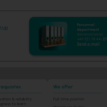
Personnel
f/d)
department
Administration
+49 921 78 44-
2
Send e-mail
requisites
We offer
vation & reliability
Full-time position
ingness to learn