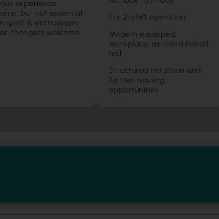
Monday to Friday
ious experience
ome, but not essential
1 or 2-shift operation
 spirit & enthusiasm
er changers welcome
Modern equipped
workplace, air-conditioned
hall
Structured induction and
further training
opportunities