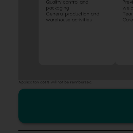
Quality control and
Prev
packaging
welc
General production and
Team
warehouse activities
Care
Application costs will not be reimbursed.