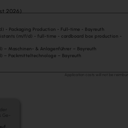
st 2026)
) - Packaging Production - Full-time - Bayreuth
istants (m/f/d) - full-time - cardboard box production -
) – Maschinen- & Anlagenführer – Bayreuth
) – Packmitteltechnologe – Bayreuth
Application costs will not be reimbu
oder
s Ge­
auf,